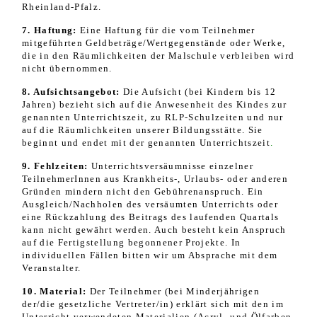
Rheinland-Pfalz.
7. Haftung:
Eine Haftung für die vom Teilnehmer
mitgeführten
Geldbeträge
/Wertgegenstände oder Werke,
die in den
Räumlichkeiten
der Malschule verbleiben wird
nicht übernommen.
8. Aufsichtsangebot:
Die Aufsicht (bei Kindern bis 12
Jahren) bezieht sich auf die Anwesenheit des Kindes zur
genannten
Unterrichtszeit
, zu RLP-Schulzeiten und nur
auf die Räumlichkeiten unserer Bildungsstätte. Sie
beginnt und endet mit der genannten Unterrichtszeit
.
9. Fehlzeiten:
Unterrichtsversäumnisse einzelner
TeilnehmerInnen aus Krankheits-, Urlaubs- oder anderen
Gründen mindern nicht den Gebührenanspruch. Ein
Ausgleich/Nachholen des versäumten Unterrichts oder
eine Rückzahlung des Beitrags des laufenden Quartals
kann nicht gewährt werden. Auch besteht kein Anspruch
auf die Fertigstellung begonnener Projekte. In
individuellen Fällen bitten wir um Absprache mit dem
Veranstalter.
10. Material:
Der Teilnehmer (bei Minderjährigen
der/die gesetzliche Vertreter/in) erklärt sich mit den im
Unterricht verwendeten Materialien (Acryl- und Ölfarben,