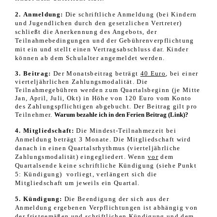
2. Anmeldung:
Die schriftliche Anmeldung (bei Kindern
und Jugendlichen durch den gesetzlichen Vertreter)
schließt die Anerkennung des Angebots, der
Teilnahmebedingungen und der Gebührenverpflichtung
mit ein und stellt einen Vertragsabschluss dar. Kinder
können ab dem Schulalter angemeldet werden.
3.
Beitrag:
Der Monatsbeitrag beträgt
40 Euro
, bei einer
vierteljährlichen Zahlungsmodalität. Die
Teilnahmegebühren werden zum Quartalsbeginn (je Mitte
Jan, April, Juli, Okt) in Höhe von 120 Euro vom Konto
des Zahlungspflichtigen
abgebucht. Der
Beitrag gilt pro
Teilnehmer.
Warum bezahle ich in den Ferien Beitrag (Link)?
4. Mitgliedschaft:
Die Mindest-Teilnahmezeit bei
Anmeldung beträgt 3 Monate. Die Mitgliedschaft wird
danach in einen Quartalsrhythmus (vierteljährliche
Zahlungsmodalität) eingegliedert. Wenn
vor
dem
Quartalsende keine schriftliche Kündigung (siehe Punkt
5: Kündigung) vorliegt, verlängert sich die
Mitgliedschaft um jeweils ein Quartal.
5. Kündigung:
Die Beendigung der sich aus der
Anmeldung ergebenen Verpflichtungen ist abhängig von
der
fristgemäßen und schriftlichen
Kündigung und dem